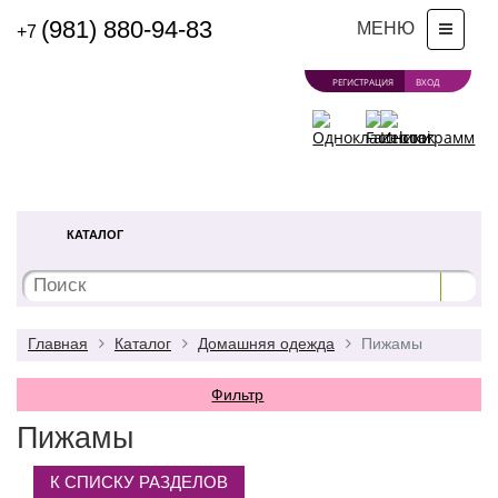
(981)
880
-
94
-
83
МЕНЮ
Перекл
+
7
навигац
РЕГИСТРАЦИЯ
ВХОД
ОПТОВЫЙ СКЛАД
НИЖНЕГО БЕЛЬЯ,
КУПАЛЬНИКОВ,
ТРИКОТАЖА
8 (981) 880-94-83
МОЯ КОРЗИНА
0
с 09:30 до 18:00
КАТАЛОГ
Главная
Каталог
Домашняя одежда
Пижамы
Фильтр
Пижамы
К СПИСКУ РАЗДЕЛОВ