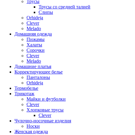
Трусы
Трусы со средней талией
Слипы
Orhideja
Clever
Melado
Домашняя одежда
Пижамы
Халаты
Сорочки
Clever
Melado
Домашние платья
Корректирующее белье
Панталоны
Orhideja
Термобелье
Трикотаж
Майки и футболки
Clever
Хлопковые трусы
Clever
Чулочно-носочные изделия
Носки
Женская одежда