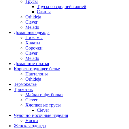
Трусы
Трусы со средней талией
Слипы
Orhideja
Clever
Melado
Домашняя одежда
Пижамы
Халаты
Сорочки
Clever
Melado
Домашние платья
Корректирующее белье
Панталоны
Orhideja
Термобелье
Трикотаж
Майки и футболки
Clever
Хлопковые трусы
Clever
Чулочно-носочные изделия
Носки
Женская одежда